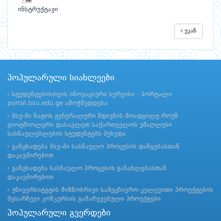
ინსტრუქტაჟი
უკან
პოპულარული სიახლეები
სტუდენტებისთვის ინოვაციური სერვისი - პორტალი
portal.bsu.edu.ge ამოქმედდება
ბსუ-ში ნატოს გენერალური მდივნის მოადგილე როუზ
გიოტმიოლერი დასავლეთ საქართველოს უმაღლესი
სასწავლებლების სტუდენტებს შეხვდა
განცხადება ბსუ-ში სასწავლო პროცესის დაწყებასთან
დაკავშირებით
განცხადება სასწავლო პროცესის განახლებასთან
დაკავშირებით
უნივერსიტეტის მიზნობრივი სამეცნიერო-კვლევითი პროექტების
შესარჩევი კონკურსის გამარჯვებული პროექტები
პოპულარული გვერდები