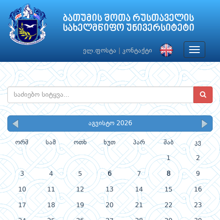
ბათუმის შოთა რუსთაველის
სახელმწიფო უნივერსიტეტი
Toggle
ელ.ფოსტა
|
კონტაქტი
navigat
აგვისტო 2026
ორშ
სამ
ოთხ
ხუთ
პარ
შაბ
კვ
1
2
3
4
5
6
7
8
9
10
11
12
13
14
15
16
17
18
19
20
21
22
23