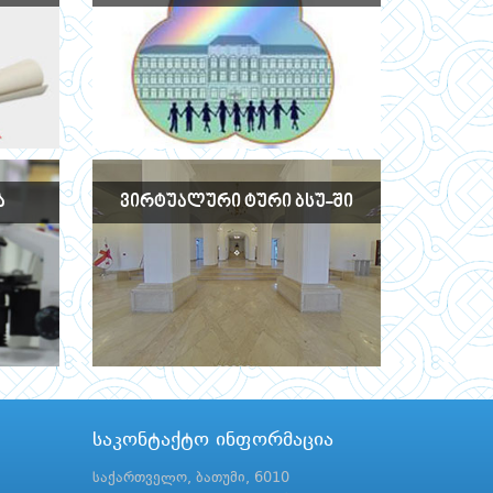
Ა
ᲕᲘᲠᲢᲣᲐᲚᲣᲠᲘ ᲢᲣᲠᲘ ᲑᲡᲣ-ᲨᲘ
საკონტაქტო ინფორმაცია
საქართველო, ბათუმი, 6010