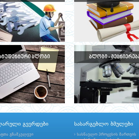
ᲡᲢᲣᲓᲔᲜᲢᲣᲠᲘ ᲑᲚᲝᲒᲘ
ᲑᲚᲝᲒᲘ - ᲛᲔᲪᲜᲘᲔᲠᲔᲑ
ლარული გვერდები
სასარგებლო ბმულები
ნტთა გზამკვლევი
სასწავლო პროცესის მართვის