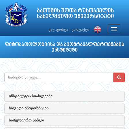
ბათუმის შოთა რუსთაველის
სახელმწიფო უნივერსიტეტი
Toggle
ელ.ფოსტა
|
კონტაქტი
navigat
ფიტოპათოლოგიისა და ბიომრავალფეროვნების
ინსტიტუტი
ინსტიტუტის სიახლეები
ზოგადი ინფორმაცია
სამეცნიერო საბჭო