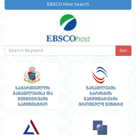
EBSCO Host Search
Go!