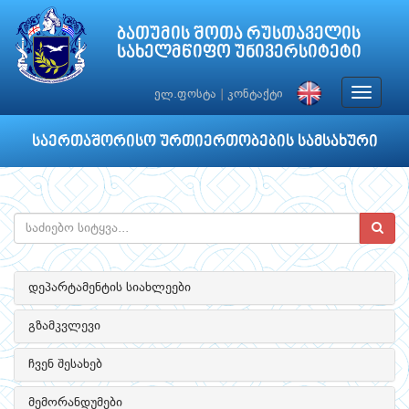
ბათუმის შოთა რუსთაველის
სახელმწიფო უნივერსიტეტი
Toggle
ელ.ფოსტა
|
კონტაქტი
navigat
საერთაშორისო ურთიერთობების სამსახური
დეპარტამენტის სიახლეები
გზამკვლევი
ჩვენ შესახებ
მემორანდუმები