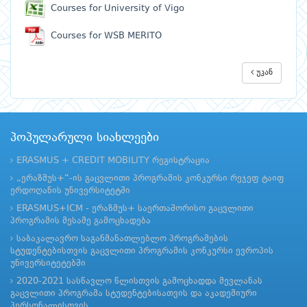
Courses for University of Vigo
Courses for WSB MERITO
უკან
პოპულარული სიახლეები
ERASMUS + CREDIT MOBILITY რეგისტრაცია
„ერაზმუს+“-ის გაცვლითი პროგრამის კონკურსი რეჯეფ ტაიფ
ერდოღანის უნივერსიტეტში
ERASMUS+ICM - ერაზმუს+ საერთაშორისო გაცვლითი
პროგრამის მესამე გამოცხადება
საბაკალავრო საგანმანათლებლო პროგრამების
სტუდენტებისთვის გაცვლითი პროგრამის კონკურსი ევროპის
უნივერსიტეტებში
2020-2021 სასწავლო წლისთვის გამოცხადდა მევლანას
გაცვლითი პროგრამა სტუდენტებისათვის და აკადემიური
პერსონალისთვის