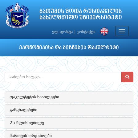
ბათუმის შოთა რუსთაველის
სახელმწიფო უნივერსიტეტი
Toggle
ელ.ფოსტა
|
კონტაქტი
navigat
ეკონომიკისა და ბიზნესის ფაკულტეტი
ფაკულტეტის სიახლეები
განცხადებები
25 წლის იუბილე
მართვის ორგანოები