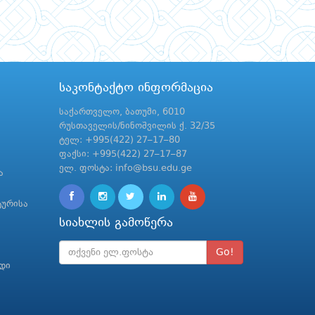
საკონტაქტო ინფორმაცია
საქართველო, ბათუმი, 6010
რუსთაველის/ნინოშვილის ქ. 32/35
ტელ: +995(422) 27–17–80
ფაქსი: +995(422) 27–17–87
ელ. ფოსტა: info@bsu.edu.ge
ა
ტურისა
სიახლის გამოწერა
Go!
რდი