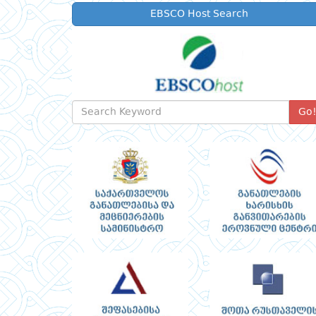
EBSCO Host Search
Go