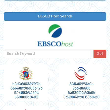
EBSCO Host Search
Go!