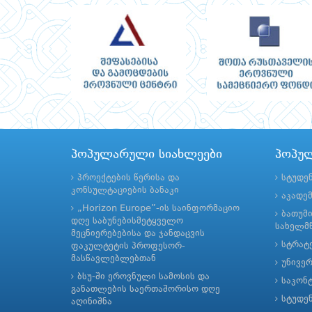
პოპულარული სიახლეები
პოპუ
პროექტების წერისა და
სტუდე
კონსულტაციების ბანაკი
აკადე
„Horizon Europe”-ის საინფორმაციო
ბათუმ
დღე საბუნებისმეტყველო
სახელმწ
მეცნიერებებისა და ჯანდაცვის
სტრატე
ფაკულტეტის პროფესორ-
მასწავლებლებთან
უნივე
ბსუ-ში ეროვნული სამოსის და
საკონ
განათლების საერთაშორისო დღე
სტუდე
აღინიშნა