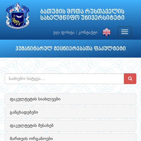
ბათუმის შოთა რუსთაველის
სახელმწიფო უნივერსიტეტი
Toggle
ელ.ფოსტა
|
კონტაქტი
navigat
ჰუმანიტარულ მეცნიერებათა ფაკულტეტი
ფაკულტეტის სიახლეები
განცხადებები
ფაკულტეტის შესახებ
მართვის ორგანოები