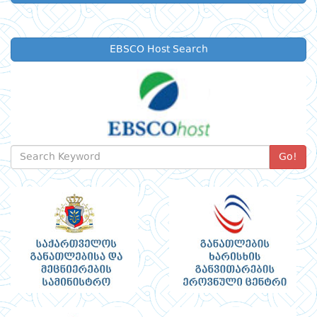
EBSCO Host Search
Go!