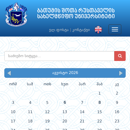
ბათუმის შოთა რუსთაველის
სახელმწიფო უნივერსიტეტი
Toggle
ელ.ფოსტა
|
კონტაქტი
navigat
აგვისტო 2026
ორშ
სამ
ოთხ
ხუთ
პარ
შაბ
კვ
1
2
3
4
5
6
7
8
9
10
11
12
13
14
15
16
17
18
19
20
21
22
23