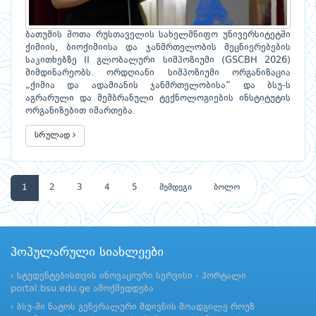
ბათუმის შოთა რუსთაველის სახელმწიფო უნივერსიტეტში
ქიმიის, ბიოქიმიისა და ჯანმრთელობის მეცნიერებების
საკითხებზე II გლობალური სიმპოზიუმი (GSCBH 2026)
მიმდინარეობს. ორდღიანი სიმპოზიუმი ორგანიზაცია
„ქიმია და ადამიანის ჯანმრთელობისა” და ბსუ-ს
აგრარული და მემბრანული ტექნოლოგიების ინსტიტუტის
ორგანიზებით იმართება.
სრულად
1
2
3
4
5
შემდეგი
ბოლო
პოპულარული სიახლეები
სტუდენტებისთვის ინოვაციური სერვისი - პორტალი
portal.bsu.edu.ge ამოქმედდება
ბსუ-ში ნატოს გენერალური მდივნის მოადგილე როუზ