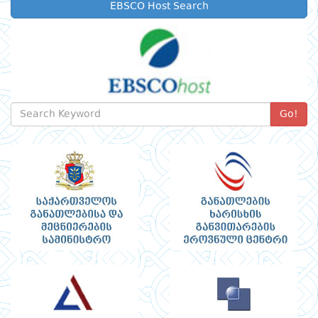
EBSCO Host Search
Go!