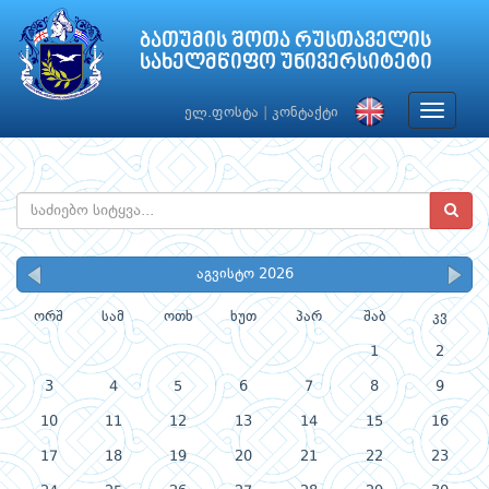
ბათუმის შოთა რუსთაველის
სახელმწიფო უნივერსიტეტი
Toggle
ელ.ფოსტა
|
კონტაქტი
navigat
აგვისტო 2026
ორშ
სამ
ოთხ
ხუთ
პარ
შაბ
კვ
1
2
3
4
5
6
7
8
9
10
11
12
13
14
15
16
17
18
19
20
21
22
23