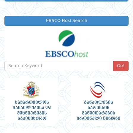
EBSCO Host Search
Go!