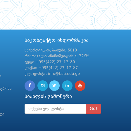
საკონტაქტო ინფორმაცია
საქართველო, ბათუმი, 6010
რუსთაველის/ნინოშვილის ქ. 32/35
ტელ: +995(422) 27–17–80
ფაქსი: +995(422) 27–17–87
ელ. ფოსტა: info@bsu.edu.ge
ა
ტურისა
სიახლის გამოწერა
Go!
რდი