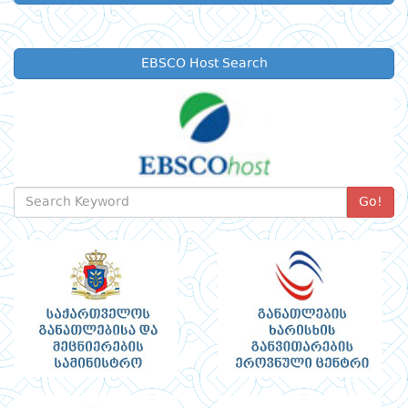
EBSCO Host Search
Go!