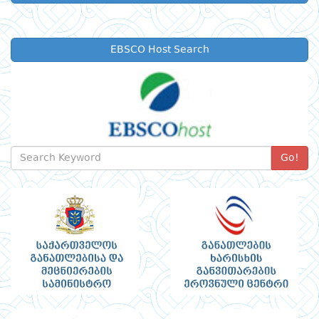
EBSCO Host Search
Go!