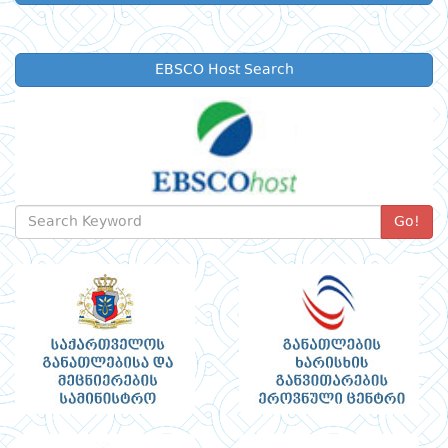
EBSCO Host Search
Go!