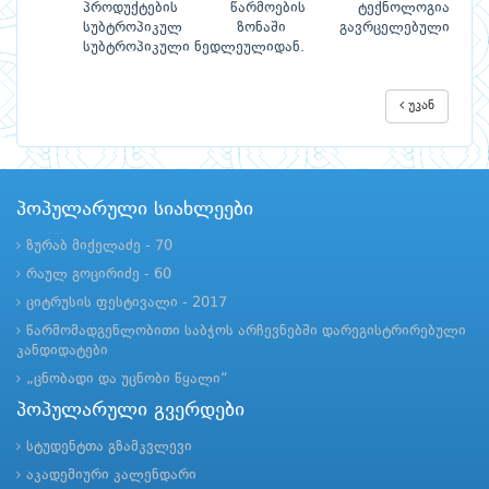
პროდუქტების წარმოების ტექნოლოგია
სუბტროპიკულ ზონაში გავრცელებული
სუბტროპიკული ნედლეულიდან.
უკან
პოპულარული სიახლეები
ზურაბ მიქელაძე - 70
რაულ გოცირიძე - 60
ციტრუსის ფესტივალი - 2017
წარმომადგენლობითი საბჭოს არჩევნებში დარეგისტრირებული
კანდიდატები
„ცნობადი და უცნობი წყალი“
პოპულარული გვერდები
სტუდენტთა გზამკვლევი
აკადემიური კალენდარი