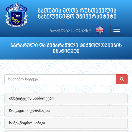
ბათუმის შოთა რუსთაველის
სახელმწიფო უნივერსიტეტი
Toggle
ელ.ფოსტა
|
კონტაქტი
navigat
აგრარული და მემბრანული ტექნოლოგიების
ინსტიტუტი
ინსტიტუტის სიახლეები
ზოგადი ინფორმაცია
სამეცნიერო საბჭო