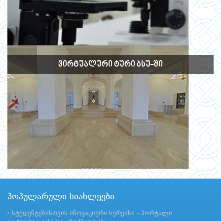
ᲕᲘᲠᲢᲣᲐᲚᲣᲠᲘ ᲢᲣᲠᲘ ᲑᲡᲣ-ᲨᲘ
პოპულარული სიახლეები
სტუდენტებისთვის ინოვაციური სერვისი - პორტალი