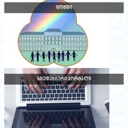
ᲤᲝᲜᲓᲘ
ᲡᲢᲣᲓᲔᲜᲢᲣᲠᲘ ᲞᲝᲠᲢᲐᲚᲘ