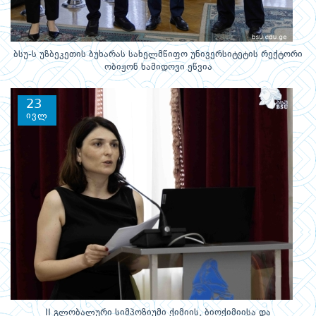
ბსუ-ს უზბეკეთის ბუხარას სახელმწიფო უნივერსიტეტის რექტორი
ობიჟონ ხამიდოვი ეწვია
23
ივლ
II გლობალური სიმპოზიუმი ქიმიის, ბიოქიმიისა და