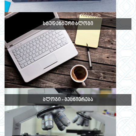
ᲡᲢᲣᲓᲔᲜᲢᲣᲠᲘ ᲑᲚᲝᲒᲘ
ᲑᲚᲝᲒᲘ - ᲛᲔᲪᲜᲘᲔᲠᲔᲑᲐ