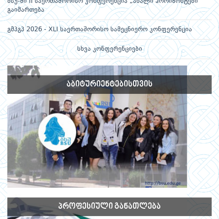
ბსუ-ში II საერთაშორისო კონფერენცია „ახალი ჰორიზონტები“
გაიმართება
გმპგპ 2026 - XLI საერთაშორისო სამეცნიერო კონფერენცია
სხვა კონფერენციები
ᲐᲑᲘᲢᲣᲠᲘᲔᲜᲢᲔᲑᲘᲡᲗᲕᲘᲡ
ᲞᲠᲝᲤᲔᲡᲘᲣᲚᲘ ᲒᲐᲜᲐᲗᲚᲔᲑᲐ