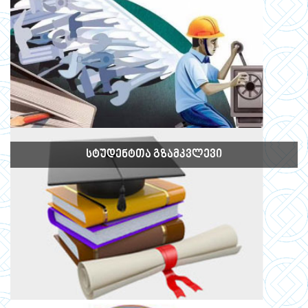
ᲡᲢᲣᲓᲔᲜᲢᲗᲐ ᲒᲖᲐᲛᲙᲕᲚᲔᲕᲘ