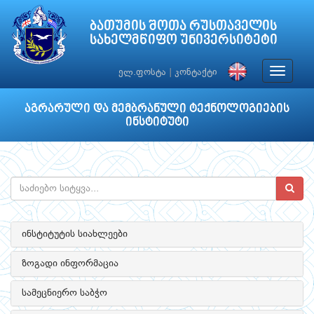
ბათუმის შოთა რუსთაველის
სახელმწიფო უნივერსიტეტი
Toggle
ელ.ფოსტა
|
კონტაქტი
navigat
აგრარული და მემბრანული ტექნოლოგიების
ინსტიტუტი
ინსტიტუტის სიახლეები
ზოგადი ინფორმაცია
სამეცნიერო საბჭო