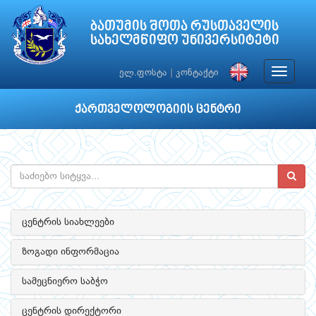
ბათუმის შოთა რუსთაველის
სახელმწიფო უნივერსიტეტი
Toggle
ელ.ფოსტა
|
კონტაქტი
navigat
ქართველოლოგიის ცენტრი
ცენტრის სიახლეები
ზოგადი ინფორმაცია
სამეცნიერო საბჭო
ცენტრის დირექტორი