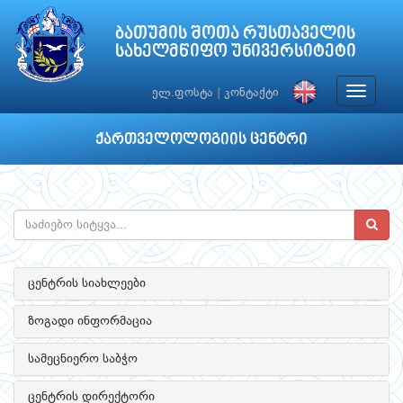
ბათუმის შოთა რუსთაველის
სახელმწიფო უნივერსიტეტი
Toggle
ელ.ფოსტა
|
კონტაქტი
navigat
ქართველოლოგიის ცენტრი
ცენტრის სიახლეები
ზოგადი ინფორმაცია
სამეცნიერო საბჭო
ცენტრის დირექტორი