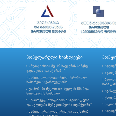
პოპულარული სიახლეები
პოპუ
„მუჰაჯირობა მე-19 საუკუნის სამცხე-
სტუდე
ჯავახეთსა და აჭარაში“
აკადე
სამეცნიერო მივლინება ისტორიულ
ბათუმ
სამხრეთ საქართველოში
სახელმწ
ტოპონიმი ძეგლი და ძეგლის წმინდა
სტრატე
სალოცავის ნაშთები
უნივე
„ქართველ მუსლიმთა მატერიალური
საკონ
და სულიერი მემკვიდრეობა თურქეთში“
სტუდე
სამეცნიერო კონფერენცია „აფხაზები