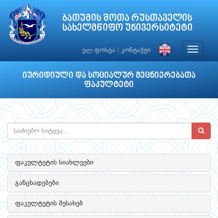
ბათუმის შოთა რუსთაველის
სახელმწიფო უნივერსიტეტი
Toggle
ელ.ფოსტა
|
კონტაქტი
navigat
იურიდიული და სოციალურ მეცნიერებათა
ფაკულტეტი
ფაკულტეტის სიახლეები
განცხადებები
ფაკულტეტის შესახებ