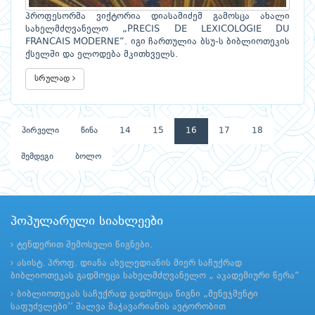
პროფესორმა ვიქტორია დიასამიძემ გამოსცა ახალი
სახელმძღვანელო „PRECIS DE LEXICOLOGIE DU
FRANCAIS MODERNE“. იგი ჩართულია ბსუ-ს ბიბლიოთეკის
ქსელში და ელოდება მკითხველს.
სრულად
პირველი
წინა
14
15
16
17
18
შემდეგი
ბოლო
პოპულარული სიახლეები
ტენდერით შემოსული წიგნები.
ასისტ. პროფ. დიანა ახვლედიანის მიერ საჩუქრად
ბიბლიოთეკას გადმოეცა სახელმძღვანელო „ აკადემიური წერა“
ბიბლიოთეკას საჩუქრად გადმოეცა წიგნი „მენეჯმენტი
საფუძვლები’’ შალვა მაჭავარიანის ავტორობით