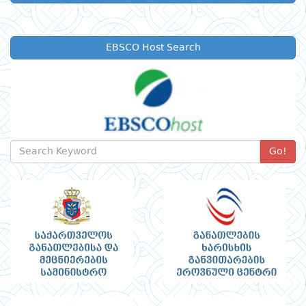
EBSCO Host Search
Go!