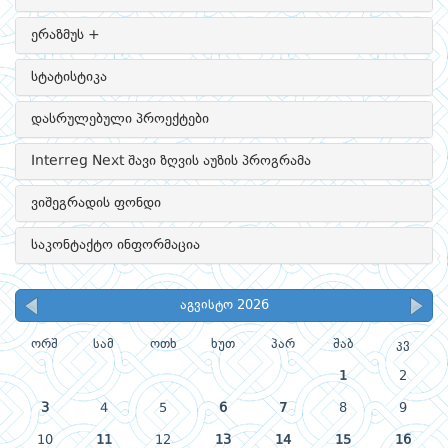
ერაზმუს +
სტატისტიკა
დასრულებული პროექტები
Interreg Next შავი ზღვის აუზის პროგრამა
ვიშეგრადის ფონდი
საკონტაქტო ინფორმაცია
აგვისტო 2026
ორშ
სამ
ოთხ
ხუთ
პარ
შაბ
კვ
1
2
3
4
5
6
7
8
9
10
11
12
13
14
15
16