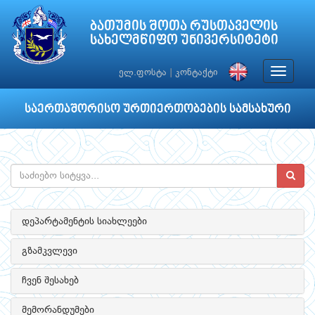
ბათუმის შოთა რუსთაველის
სახელმწიფო უნივერსიტეტი
Toggle
ელ.ფოსტა
|
კონტაქტი
navigat
საერთაშორისო ურთიერთობების სამსახური
დეპარტამენტის სიახლეები
გზამკვლევი
ჩვენ შესახებ
მემორანდუმები