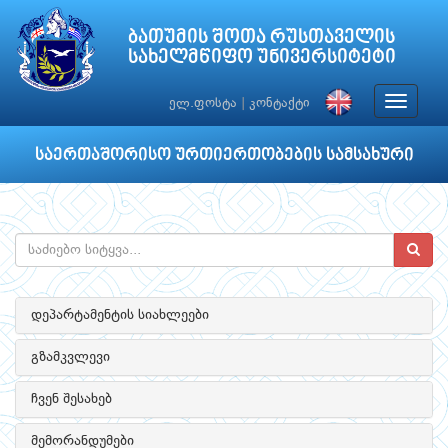
ბათუმის შოთა რუსთაველის
სახელმწიფო უნივერსიტეტი
Toggle
ელ.ფოსტა
|
კონტაქტი
navigat
საერთაშორისო ურთიერთობების სამსახური
დეპარტამენტის სიახლეები
გზამკვლევი
ჩვენ შესახებ
მემორანდუმები