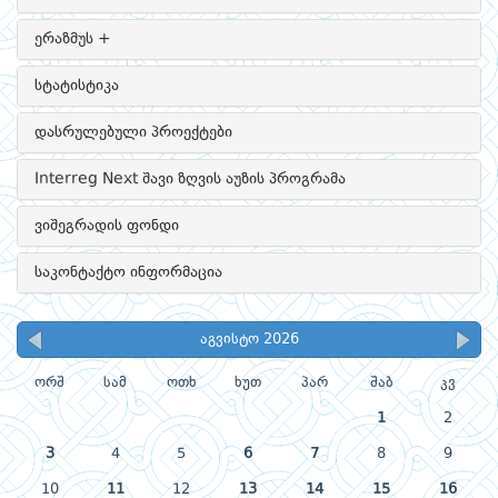
ერაზმუს +
სტატისტიკა
დასრულებული პროექტები
Interreg Next შავი ზღვის აუზის პროგრამა
ვიშეგრადის ფონდი
საკონტაქტო ინფორმაცია
აგვისტო 2026
ორშ
სამ
ოთხ
ხუთ
პარ
შაბ
კვ
1
2
3
4
5
6
7
8
9
10
11
12
13
14
15
16