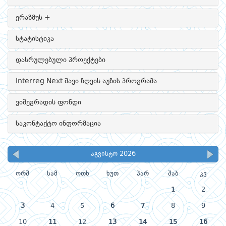
ერაზმუს +
სტატისტიკა
დასრულებული პროექტები
Interreg Next შავი ზღვის აუზის პროგრამა
ვიშეგრადის ფონდი
საკონტაქტო ინფორმაცია
აგვისტო 2026
ორშ
სამ
ოთხ
ხუთ
პარ
შაბ
კვ
1
2
3
4
5
6
7
8
9
10
11
12
13
14
15
16