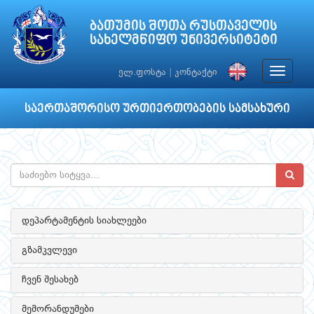
ბათუმის შოთა რუსთაველის
სახელმწიფო უნივერსიტეტი
Toggle
ელ.ფოსტა
|
კონტაქტი
navigat
საერთაშორისო ურთიერთობების სამსახური
დეპარტამენტის სიახლეები
გზამკვლევი
ჩვენ შესახებ
მემორანდუმები