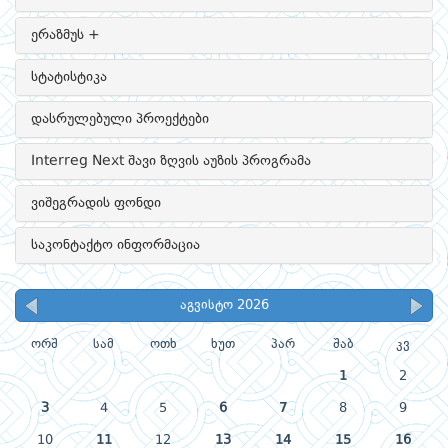
ერაზმუს +
სტატისტიკა
დასრულებული პროექტები
Interreg Next შავი ზღვის აუზის პროგრამა
ვიშეგრადის ფონდი
საკონტაქტო ინფორმაცია
აგვისტო 2026
ორშ
სამ
ოთხ
ხუთ
პარ
შაბ
კვ
1
2
3
4
5
6
7
8
9
10
11
12
13
14
15
16