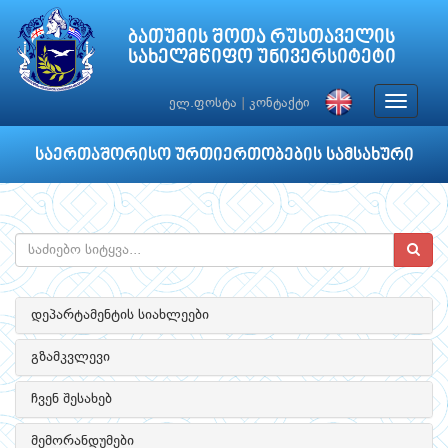
ბათუმის შოთა რუსთაველის
სახელმწიფო უნივერსიტეტი
Toggle
ელ.ფოსტა
|
კონტაქტი
navigat
საერთაშორისო ურთიერთობების სამსახური
დეპარტამენტის სიახლეები
გზამკვლევი
ჩვენ შესახებ
მემორანდუმები