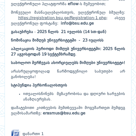
ელექტრონული პლატფორმა
eflow
-ს მეშვეობით;
მოწვეული მასწავლებლისთვის, ელექტრონულ ბმულზე:
https://registration.bsu.ge/Registration-1.php
; ასევე
ელექტრონულ ფოსტაზე:
info@bsu.edu.ge
გასაუბრება
-
2025
წლის
21 ივლისს (14
სთ
-
დან
)
ნომინაცია
მიმღებ
უნივერსიტეტში
-
23 ივლისს
აპლიკაციის
პერიოდი
მიმღებ
უნივერსიტეტში: 2025 წლის
27 აგვისტოდან 19 სექტემბრამდე
.
საბოლოო
შერჩევას
ახორციელებს
მიმღები
უნივერსიტეტი
!
არასრულყოფილად წარმოდგენილი საბუთები არ
განიხილება!
სტიპენდია
პერსონალისთვის
ითვალისწინებს მგზავრობისა და დღიური ხარჯების
ანაზღაურებას.
დამატებითი კითხვების შემთხვევაში მოგვმართეთ შემდეგ
ელმისამართზე:
erasmus@bsu.edu.ge
დანართი 1