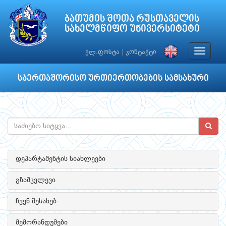
ბათუმის შოთა რუსთაველის
სახელმწიფო უნივერსიტეტი
Toggle
ელ.ფოსტა
|
კონტაქტი
navigat
საერთაშორისო ურთიერთობების სამსახური
დეპარტამენტის სიახლეები
გზამკვლევი
ჩვენ შესახებ
მემორანდუმები