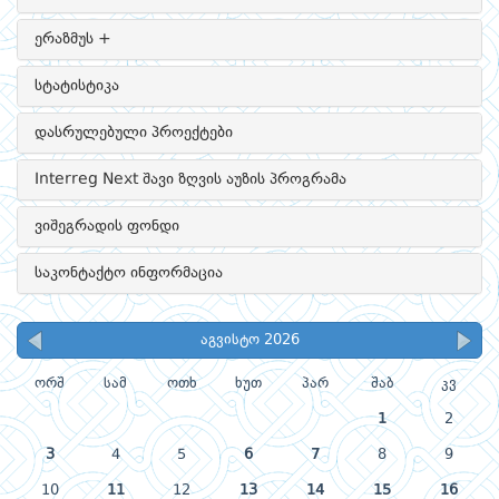
ერაზმუს +
სტატისტიკა
დასრულებული პროექტები
Interreg Next შავი ზღვის აუზის პროგრამა
ვიშეგრადის ფონდი
საკონტაქტო ინფორმაცია
აგვისტო 2026
ორშ
სამ
ოთხ
ხუთ
პარ
შაბ
კვ
1
2
3
4
5
6
7
8
9
10
11
12
13
14
15
16