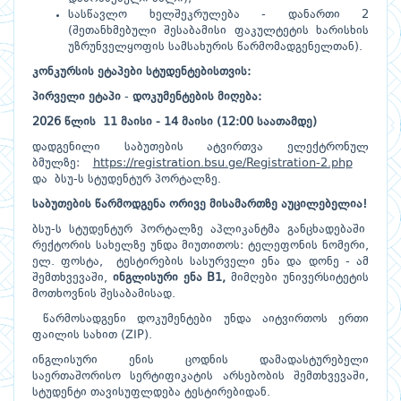
სასწავლო ხელშეკრულება - დანართი 2
(შეთანხმებული შესაბამისი ფაკულტეტის ხარისხის
უზრუნველყოფის სამსახურის წარმომადგენელთან).
კონკურსის
ეტაპები
სტუდენტებისთვის
:
პირველი
ეტაპი
-
დოკუმენტების
მიღება
:
202
6
წლის
11 მაისი - 14 მაისი
(
12
:00
საათამდე
)
დადგენილი საბუთების ატვირთვა ელექტრონულ
ბმულზე:
https://registration.bsu.ge/Registration-2.php
და ბსუ-ს სტუდენტურ პორტალზე.
საბუთების
წარმოდგენა
ორივე
მისამართზე
აუცილებელია
!
ბსუ-ს სტუდენტურ პორტალზე აპლიკანტმა განცხადებაში
რექტორის სახელზე უნდა მიუთითოს: ტელეფონის ნომერი,
ელ. ფოსტა, ტესტირების სასურველი ენა და დონე - ამ
შემთხვევაში,
ინგლისური ენა
B
1,
მიმღები უნივერსიტეტის
მოთხოვნის შესაბამისად.
წარმოსადგენი დოკუმენტები უნდა აიტვირთოს ერთი
ფაილის სახით (ZIP).
ინგლისური ენის ცოდნის დამადასტურებელი
საერთაშორისო სერტიფიკატის არსებობის შემთხვევაში,
სტუდენტი თავისუფლდება ტესტირებიდან.