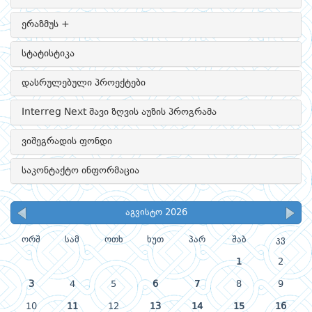
ერაზმუს +
სტატისტიკა
დასრულებული პროექტები
Interreg Next შავი ზღვის აუზის პროგრამა
ვიშეგრადის ფონდი
საკონტაქტო ინფორმაცია
აგვისტო 2026
ორშ
სამ
ოთხ
ხუთ
პარ
შაბ
კვ
1
2
3
4
5
6
7
8
9
10
11
12
13
14
15
16