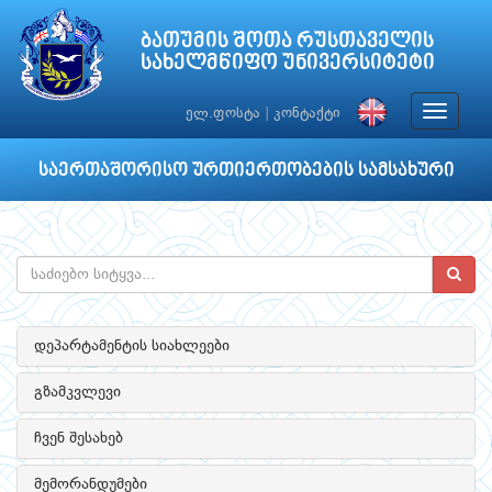
ბათუმის შოთა რუსთაველის
სახელმწიფო უნივერსიტეტი
Toggle
ელ.ფოსტა
|
კონტაქტი
navigat
საერთაშორისო ურთიერთობების სამსახური
დეპარტამენტის სიახლეები
გზამკვლევი
ჩვენ შესახებ
მემორანდუმები