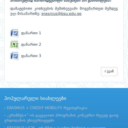
არასრულად
წარმოდგენილი
საბუთები
არ
განიხილება
!
დამატებითი კითხვების შემთხვევაში მოგვმართეთ შემდეგ
ელ მისამართზე:
erasmus@bsu.edu.ge
დანართი 1
დანართი 2
დანართი 3
უკან
პოპულარული სიახლეები
ERASMUS + CREDIT MOBILITY რეგისტრაცია
„ერაზმუს+“-ის გაცვლითი პროგრამის კონკურსი რეჯეფ ტაიფ
ერდოღანის უნივერსიტეტში