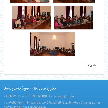
უკან
პოპულარული სიახლეები
ERASMUS + CREDIT MOBILITY რეგისტრაცია
„ერაზმუს+“-ის გაცვლითი პროგრამის კონკურსი რეჯეფ ტაიფ
ერდოღანის უნივერსიტეტში