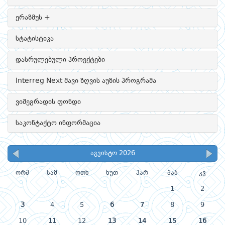
ერაზმუს +
სტატისტიკა
დასრულებული პროექტები
Interreg Next შავი ზღვის აუზის პროგრამა
ვიშეგრადის ფონდი
საკონტაქტო ინფორმაცია
აგვისტო 2026
ორშ
სამ
ოთხ
ხუთ
პარ
შაბ
კვ
1
2
3
4
5
6
7
8
9
10
11
12
13
14
15
16