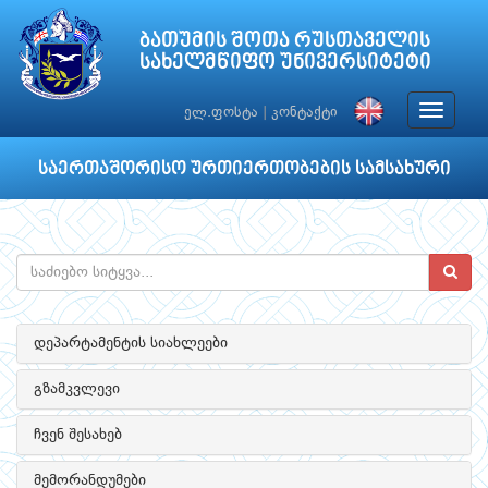
ბათუმის შოთა რუსთაველის
სახელმწიფო უნივერსიტეტი
Toggle
ელ.ფოსტა
|
კონტაქტი
navigat
საერთაშორისო ურთიერთობების სამსახური
დეპარტამენტის სიახლეები
გზამკვლევი
ჩვენ შესახებ
მემორანდუმები