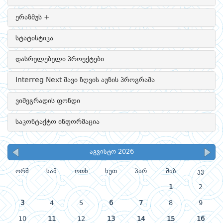
ერაზმუს +
სტატისტიკა
დასრულებული პროექტები
Interreg Next შავი ზღვის აუზის პროგრამა
ვიშეგრადის ფონდი
საკონტაქტო ინფორმაცია
აგვისტო 2026
ორშ
სამ
ოთხ
ხუთ
პარ
შაბ
კვ
1
2
3
4
5
6
7
8
9
10
11
12
13
14
15
16