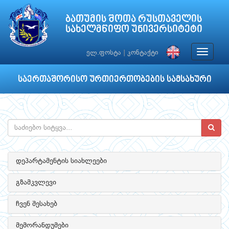
ბათუმის შოთა რუსთაველის
სახელმწიფო უნივერსიტეტი
Toggle
ელ.ფოსტა
|
კონტაქტი
navigat
საერთაშორისო ურთიერთობების სამსახური
დეპარტამენტის სიახლეები
გზამკვლევი
ჩვენ შესახებ
მემორანდუმები