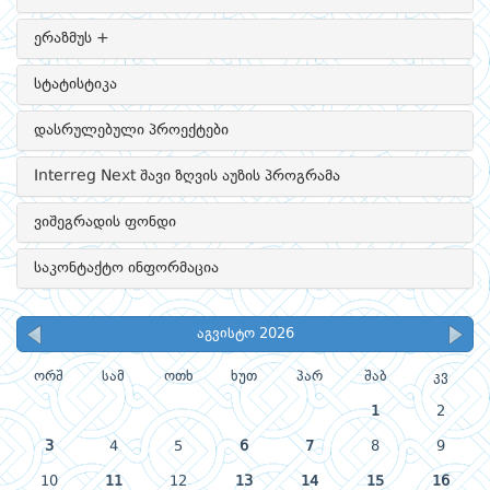
ერაზმუს +
სტატისტიკა
დასრულებული პროექტები
Interreg Next შავი ზღვის აუზის პროგრამა
ვიშეგრადის ფონდი
საკონტაქტო ინფორმაცია
აგვისტო 2026
ორშ
სამ
ოთხ
ხუთ
პარ
შაბ
კვ
1
2
3
4
5
6
7
8
9
10
11
12
13
14
15
16