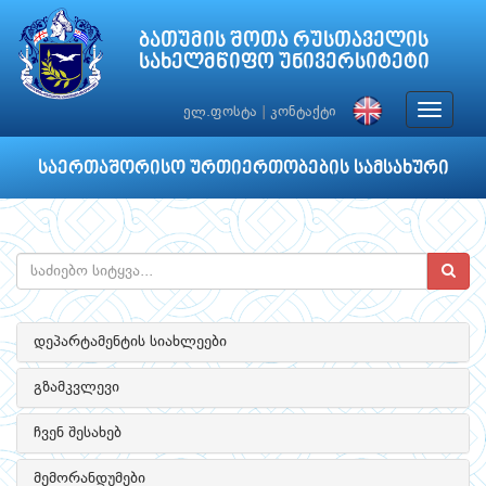
ბათუმის შოთა რუსთაველის
სახელმწიფო უნივერსიტეტი
Toggle
ელ.ფოსტა
|
კონტაქტი
navigat
საერთაშორისო ურთიერთობების სამსახური
დეპარტამენტის სიახლეები
გზამკვლევი
ჩვენ შესახებ
მემორანდუმები