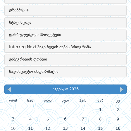
ერაზმუს +
სტატისტიკა
დასრულებული პროექტები
Interreg Next შავი ზღვის აუზის პროგრამა
ვიშეგრადის ფონდი
საკონტაქტო ინფორმაცია
აგვისტო 2026
ორშ
სამ
ოთხ
ხუთ
პარ
შაბ
კვ
1
2
3
4
5
6
7
8
9
10
11
12
13
14
15
16