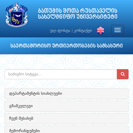
ბათუმის შოთა რუსთაველის
სახელმწიფო უნივერსიტეტი
Toggle
ელ.ფოსტა
|
კონტაქტი
navigat
საერთაშორისო ურთიერთობების სამსახური
დეპარტამენტის სიახლეები
გზამკვლევი
ჩვენ შესახებ
მემორანდუმები