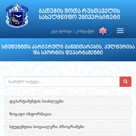
ბათუმის შოთა რუსთაველის
სახელმწიფო უნივერსიტეტი
Toggle
ელ.ფოსტა
|
კონტაქტი
navigat
სტუდენტთა კარიერული განვითარების, კულტურისა
და სპორტის დეპარტამენტი
დეპარტამენტის სიახლეები
ზოგადი ინფორმაცია
სტუდენტთა სოციალური პროგრამები