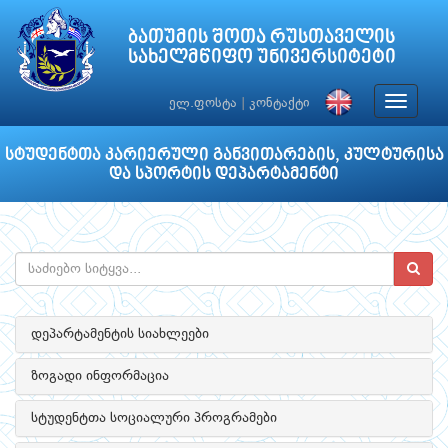
ბათუმის შოთა რუსთაველის
სახელმწიფო უნივერსიტეტი
Toggle
ელ.ფოსტა
|
კონტაქტი
navigat
სტუდენტთა კარიერული განვითარების, კულტურისა
და სპორტის დეპარტამენტი
დეპარტამენტის სიახლეები
ზოგადი ინფორმაცია
სტუდენტთა სოციალური პროგრამები