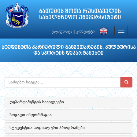
ბათუმის შოთა რუსთაველის
სახელმწიფო უნივერსიტეტი
Toggle
ელ.ფოსტა
|
კონტაქტი
navigat
სტუდენტთა კარიერული განვითარების, კულტურისა
და სპორტის დეპარტამენტი
დეპარტამენტის სიახლეები
ზოგადი ინფორმაცია
სტუდენტთა სოციალური პროგრამები