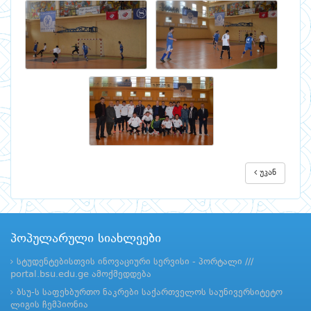
უკან
პოპულარული სიახლეები
სტუდენტებისთვის ინოვაციური სერვისი - პორტალი ///
portal.bsu.edu.ge ამოქმედდება
ბსუ-ს საფეხბურთო ნაკრები საქართველოს საუნივერსიტეტო
ლიგის ჩემპიონია