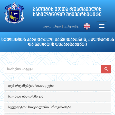
ბათუმის შოთა რუსთაველის
სახელმწიფო უნივერსიტეტი
Toggle
ელ.ფოსტა
|
კონტაქტი
navigat
სტუდენტთა კარიერული განვითარების, კულტურისა
და სპორტის დეპარტამენტი
დეპარტამენტის სიახლეები
ზოგადი ინფორმაცია
სტუდენტთა სოციალური პროგრამები