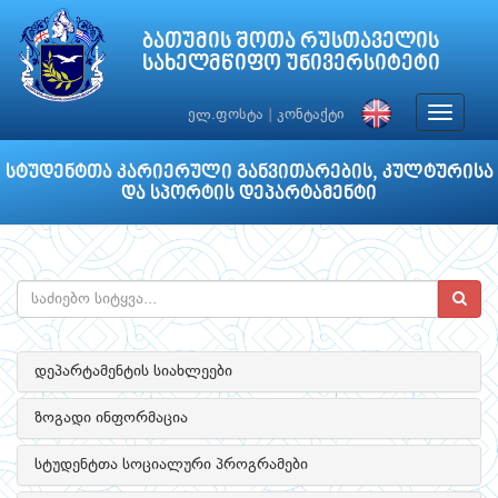
ბათუმის შოთა რუსთაველის
სახელმწიფო უნივერსიტეტი
Toggle
ელ.ფოსტა
|
კონტაქტი
navigat
სტუდენტთა კარიერული განვითარების, კულტურისა
და სპორტის დეპარტამენტი
დეპარტამენტის სიახლეები
ზოგადი ინფორმაცია
სტუდენტთა სოციალური პროგრამები