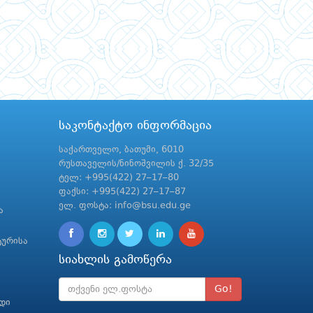
საკონტაქტო ინფორმაცია
საქართველო, ბათუმი, 6010
რუსთაველის/ნინოშვილის ქ. 32/35
ტელ: +995(422) 27–17–80
ფაქსი: +995(422) 27–17–87
ელ. ფოსტა: info@bsu.edu.ge
ა
ტურისა
სიახლის გამოწერა
Go!
რდი