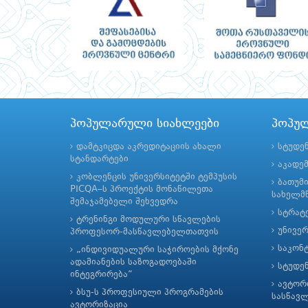
პოპულარული სიახლეები
პოპუ
დამტკიცდა აკრედიტაციის ახალი
სტუდე
სტანდარტები
აკადე
კობლენცის უნივერსიტეტში ტემპუსის
ბათუმ
PICQA–ს პროექტის მონაწილეთა
სახელმწ
შემაჯამებელი შეხვედრა
სტრატე
ტრენინგი მოდულური სწავლების
უნივე
პროფესორ-მასწავლებელთათვის
საკონ
„ინდივიდუალური საჭიროების მქონე
ადამიანების საზოგადოებაში
სტუდე
ინტეგრირება“
ავტორ
ბსუ-ს პროფესიული პროგრამების
სასწავ
ავტორიზაცია