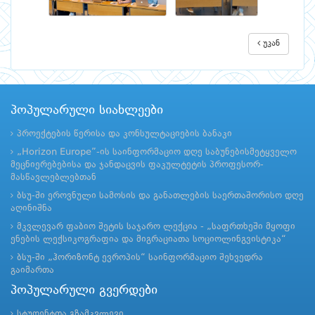
უკან
პოპულარული სიახლეები
პროექტების წერისა და კონსულტაციების ბანაკი
„Horizon Europe”-ის საინფორმაციო დღე საბუნებისმეტყველო
მეცნიერებებისა და ჯანდაცვის ფაკულტეტის პროფესორ-
მასწავლებლებთან
ბსუ-ში ეროვნული სამოსის და განათლების საერთაშორისო დღე
აღინიშნა
მკვლევარ ფაბიო შეტის საჯარო ლექცია - „საფრთხეში მყოფი
ენების ლექსიკოგრაფია და მიგრაციათა სოციოლინგვისტიკა“
ბსუ-ში „ჰორიზონტ ევროპის“ საინფორმაციო შეხვედრა
გაიმართა
პოპულარული გვერდები
სტუდენტთა გზამკვლევი