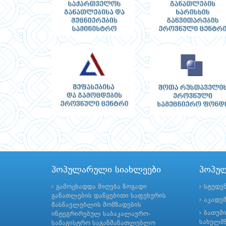
პოპულარული სიახლეები
პოპუ
გამოცხადდა მიღება ზოგადი
სტუდე
განათლების დაწყებითი საფეხურის
აკადე
მასწავლებლის მომზადების
ბათუმ
ინტეგრირებულ საბაკალავრო-
სახელმწ
სამაგისტრო საგანმანათლებლო