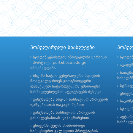
პოპულარული სიახლეები
პოპუ
სტუდენტებისთვის ინოვაციური სერვისი
სტუდე
- პორტალი portal.bsu.edu.ge
აკადე
ამოქმედდება
ბათუმ
ბსუ-ში ნატოს გენერალური მდივნის
სახელმწ
მოადგილე როუზ გიოტმიოლერი
სტრატე
დასავლეთ საქართველოს უმაღლესი
სასწავლებლების სტუდენტებს შეხვდა
უნივე
განცხადება ბსუ-ში სასწავლო პროცესის
საკონ
დაწყებასთან დაკავშირებით
სტუდე
განცხადება სასწავლო პროცესის
ავტორ
განახლებასთან დაკავშირებით
სასწავ
უნივერსიტეტის მიზნობრივი
სამეცნიერო-კვლევითი პროექტების