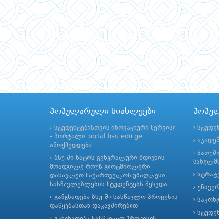
პოპულარული სიახლეები
პოპუ
სტუდენტებისთვის ინოვაციური სერვისი
სტუდე
- პორტალი portal.bsu.edu.ge
აკადე
ამოქმედდება
ბათუმ
ბსუ-ში ნატოს გენერალური მდივნის
სახელმწ
მოადგილე როუზ გიოტმიოლერი
სტრატე
დასავლეთ საქართველოს უმაღლესი
სასწავლებლების სტუდენტებს შეხვდა
უნივე
განცხადება ბსუ-ში სასწავლო პროცესის
საკონ
დაწყებასთან დაკავშირებით
სტუდე
განცხადება სასწავლო პროცესის