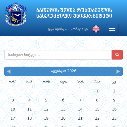
ბათუმის შოთა რუსთაველის
სახელმწიფო უნივერსიტეტი
Toggle
ელ.ფოსტა
|
კონტაქტი
navigat
აგვისტო 2026
ორშ
სამ
ოთხ
ხუთ
პარ
შაბ
კვ
1
2
3
4
5
6
7
8
9
10
11
12
13
14
15
16
17
18
19
20
21
22
23