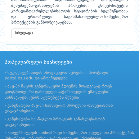
თანამშრომლობას საგანმანათლებლო პროგრამების
შემუშავება–განახლების პროცესში, უნივერსიტეტის
კურსდამთავრებულებისათვის სტაჟირების ხელშეწყობას
და ერთობლივი საგანმანათლებლო-სამეცნიერო
პროექტების განხორციელებას.
სრულად
პოპულარული სიახლეები
სტუდენტებისთვის ინოვაციური სერვისი - პორტალი
portal.bsu.edu.ge ამოქმედდება
ბსუ-ში ნატოს გენერალური მდივნის მოადგილე როუზ
გიოტმიოლერი დასავლეთ საქართველოს უმაღლესი
სასწავლებლების სტუდენტებს შეხვდა
განცხადება ბსუ-ში სასწავლო პროცესის დაწყებასთან
დაკავშირებით
განცხადება სასწავლო პროცესის განახლებასთან
დაკავშირებით
უნივერსიტეტის მიზნობრივი სამეცნიერო-კვლევითი პროექტების
შესარჩევი კონკურსის გამარჯვებული პროექტები