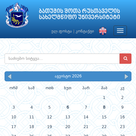
ბათუმის შოთა რუსთაველის
სახელმწიფო უნივერსიტეტი
Toggle
ელ.ფოსტა
|
კონტაქტი
navigat
აგვისტო 2026
ორშ
სამ
ოთხ
ხუთ
პარ
შაბ
კვ
1
2
3
4
5
6
7
8
9
10
11
12
13
14
15
16
17
18
19
20
21
22
23