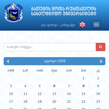
ბათუმის შოთა რუსთაველის
სახელმწიფო უნივერსიტეტი
Toggle
ელ.ფოსტა
|
კონტაქტი
navigat
აგვისტო 2026
ორშ
სამ
ოთხ
ხუთ
პარ
შაბ
კვ
1
2
3
4
5
6
7
8
9
10
11
12
13
14
15
16
17
18
19
20
21
22
23